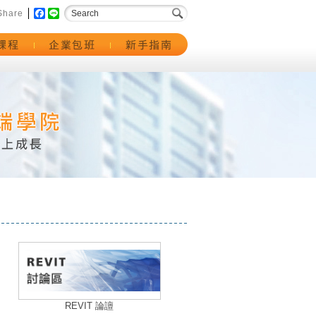
Share
Facebook
Line
REVIT 論譠